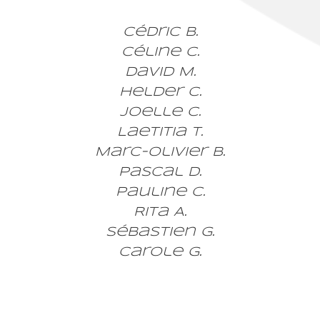
Cédric B.
Céline C.
David M.
Helder C.
Joelle C.
Laetitia T.
Marc-Olivier B.
Pascal D.
Pauline C.
Rita A.
Sébastien G.
Carole G.